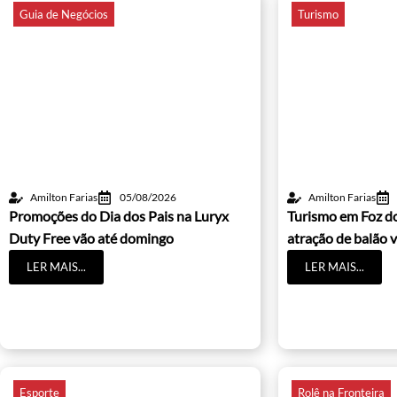
Guia de Negócios
Turismo
Amilton Farias
05/08/2026
Amilton Farias
Promoções do Dia dos Pais na Luryx
Turismo em Foz d
Duty Free vão até domingo
atração de balão v
LER MAIS...
LER MAIS...
Esporte
Rolê na Fronteira