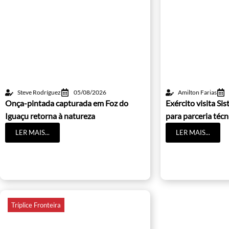
Steve Rodríguez
05/08/2026
Amilton Farias
Onça-pintada capturada em Foz do
Exército visita S
Iguaçu retorna à natureza
para parceria técn
LER MAIS...
LER MAIS...
Tríplice Fronteira