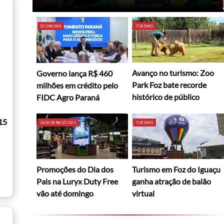
ECONOMIA
TURISMO
Avanço no turismo: Zoo
Governo lança R$ 460
Park Foz bate recorde
milhões em crédito pelo
histórico de público
FIDC Agro Paraná
15
GUIA DE NEGÓCIOS
TURISMO
Promoções do Dia dos
Turismo em Foz do Iguaçu
Pais na Luryx Duty Free
ganha atração de balão
vão até domingo
virtual