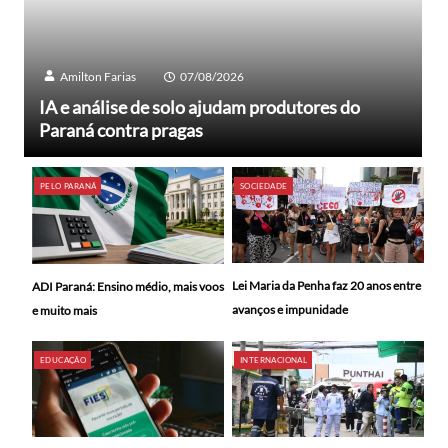
Amilton Farias
07/08/2026
IA e análise de solo ajudam produtores do
Paraná contra pragas
PELO PARANÁ
SOCIEDADE
Lei Maria da Penha faz 20 anos entre
ADI Paraná: Ensino médio, mais voos
avanços e impunidade
e muito mais
EDUCAÇÃO
INTERNACIONAL