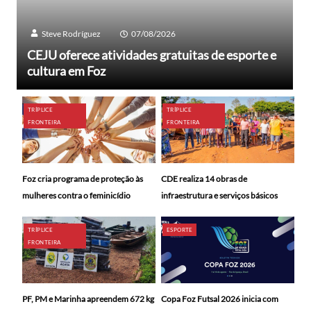
Steve Rodríguez
07/08/2026
CEJU oferece atividades gratuitas de esporte e
cultura em Foz
TRÍPLICE
TRÍPLICE
FRONTEIRA
FRONTEIRA
Foz cria programa de proteção às
CDE realiza 14 obras de
mulheres contra o feminicídio
infraestrutura e serviços básicos
TRÍPLICE
ESPORTE
FRONTEIRA
PF, PM e Marinha apreendem 672 kg
Copa Foz Futsal 2026 inicia com