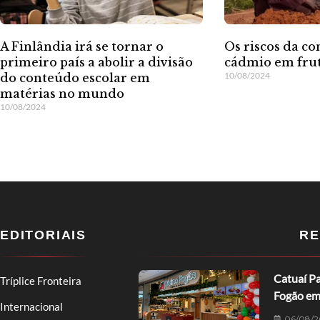
A Finlândia irá se tornar o
Os riscos da c
primeiro país a abolir a divisão
cádmio em fru
10/08/2024
do conteúdo escolar em
matérias no mundo
10/08/2024
EDITORIAIS
RE
Catuaí Pa
Tríplice Fronteira
Fogão em
Internacional
06/08/2