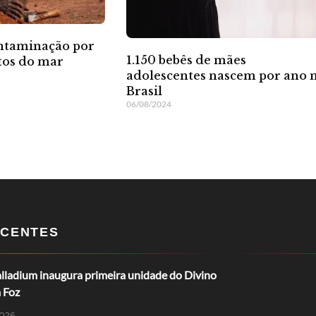
ontaminação por
1.150 bebês de mães
tos do mar
adolescentes nascem por ano 
Brasil
06/08/2024
CENTES
lladium inaugura primeira unidade do Divino
 Foz
026