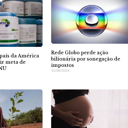
Rede Globo perde ação
 país da América
bilionária por sonegação de
ir meta de
impostos
ONU
10/08/2024