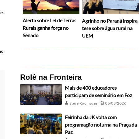
es
Alerta sobre Lei de Terras
Agrinho no Paraná inspira
Rurais ganha força no
tese sobre água rural na
Senado
UEM
as
Rolê na Fronteira
Mais de 400 educadores
participam de seminário em Foz
Steve Rodríguez
06/08/2026
Feirinha da JK volta com
programação noturna na Praça da
Paz