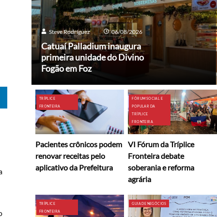
Steve Rodríguez
06/08/2026
Catuaí Palladium inaugura
primeira unidade do Divino
Fogão em Foz
TRÍPLICE
FÓRUM SOCIAL E
FRONTEIRA
POPULAR DA
TRÍPLICE
FRONTEIRA
Pacientes crônicos podem
VI Fórum da Tríplice
renovar receitas pelo
Fronteira debate
aplicativo da Prefeitura
soberania e reforma
a
agrária
TRÍPLICE
GUIA DE NEGÓCIOS
o
FRONTEIRA