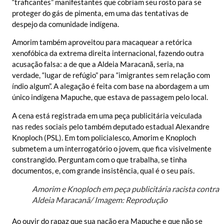
“traficantes” manifestantes que cobriam seu rosto para se
proteger do gás de pimenta, em uma das tentativas de
despejo da comunidade indígena.
Amorim também aproveitou para macaquear a retórica
xenofóbica da extrema direita internacional, fazendo outra
acusação falsa: a de que a Aldeia Maracanã, seria, na
verdade, “lugar de refúgio” para “imigrantes sem relação com
índio algum”. A alegação é feita com base na abordagem a um
único indígena Mapuche, que estava de passagem pelo local.
A cena está registrada em uma peça publicitária veiculada
nas redes sociais pelo também deputado estadual Alexandre
Knoploch (PSL). Em tom policialesco, Amorim e Knoploch
submetem a um interrogatório o jovem, que fica visivelmente
constrangido. Perguntam com o que trabalha, se tinha
documentos, e, com grande insistência, qual é o seu país.
Amorim e Knoploch em peça publicitária racista contra
Aldeia Maracanã/ Imagem: Reprodução
Ao ouvir do rapaz que sua nação era Mapuche e que não se