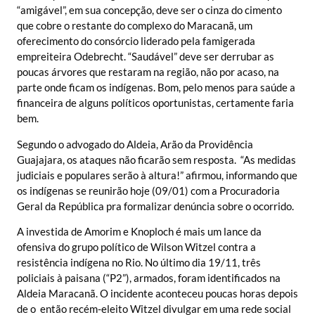
“amigável”, em sua concepção, deve ser o cinza do cimento
que cobre o restante do complexo do Maracanã, um
oferecimento do consórcio liderado pela famigerada
empreiteira Odebrecht. “Saudável” deve ser derrubar as
poucas árvores que restaram na região, não por acaso, na
parte onde ficam os indígenas. Bom, pelo menos para saúde a
financeira de alguns políticos oportunistas, certamente faria
bem.
Segundo o advogado do Aldeia, Arão da Providência
Guajajara, os ataques não ficarão sem resposta. “As medidas
judiciais e populares serão à altura!” afirmou, informando que
os indígenas se reunirão hoje (09/01) com a Procuradoria
Geral da República pra formalizar denúncia sobre o ocorrido.
A investida de Amorim e Knoploch é mais um lance da
ofensiva do grupo político de Wilson Witzel contra a
resistência indígena no Rio. No último dia 19/11, três
policiais à paisana (“P2”), armados, foram identificados na
Aldeia Maracanã. O incidente aconteceu poucas horas depois
de o então recém-eleito Witzel divulgar em uma rede social