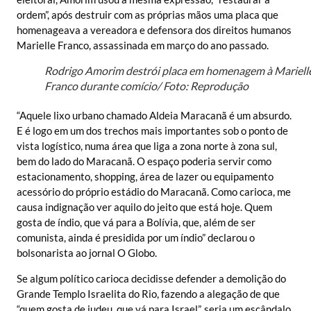
ordem”, após destruir com as próprias mãos uma placa que
homenageava a vereadora e defensora dos direitos humanos
Marielle Franco, assassinada em março do ano passado.
Rodrigo Amorim destrói placa em homenagem à Mariell
Franco durante comício/ Foto: Reprodução
“Aquele lixo urbano chamado Aldeia Maracanã é um absurdo.
E é logo em um dos trechos mais importantes sob o ponto de
vista logístico, numa área que liga a zona norte à zona sul,
bem do lado do Maracanã. O espaço poderia servir como
estacionamento, shopping, área de lazer ou equipamento
acessório do próprio estádio do Maracanã. Como carioca, me
causa indignação ver aquilo do jeito que está hoje. Quem
gosta de índio, que vá para a Bolívia, que, além de ser
comunista, ainda é presidida por um índio” declarou o
bolsonarista ao jornal O Globo.
Se algum político carioca decidisse defender a demolição do
Grande Templo Israelita do Rio, fazendo a alegação de que
“quem gosta de judeu, que vá para Israel”, seria um escândalo