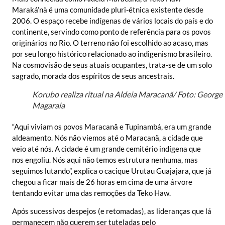
Maraká’nà é uma comunidade pluri-étnica existente desde
2006. O espaço recebe indígenas de vários locais do país e do
continente, servindo como ponto de referência para os povos
originários no Rio. O terreno não foi escolhido ao acaso, mas
por seu longo histórico relacionado ao indigenismo brasileiro.
Na cosmovisão de seus atuais ocupantes, trata-se de um solo
sagrado, morada dos espíritos de seus ancestrais.
Korubo realiza ritual na Aldeia Maracanã/ Foto: George
Magaraia
“Aqui viviam os povos Maracanã e Tupinambá, era um grande
aldeamento. Nós não viemos até o Maracanã, a cidade que
veio até nós. A cidade é um grande cemitério indígena que
nos engoliu. Nós aqui não temos estrutura nenhuma, mas
seguimos lutando”, explica o cacique Urutau Guajajara, que já
chegou a ficar mais de 26 horas em cima de uma árvore
tentando evitar uma das remoções da Teko Haw.
Após sucessivos despejos (e retomadas), as lideranças que lá
permanecem não querem ser tuteladas pelo