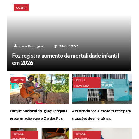
SAÚDE
Steve Rodríguez
08/08/2026
Foz registra aumento da mortalidade infantil
em 2026
TURISMO
TRÍPLICE
FRONTEIRA
Parque Nacional do Iguaçu prepara
Assistência Social capacita rede para
programação para o Dia dos Pais
situações de emergência
TRÍPLICE
TRÍPLICE