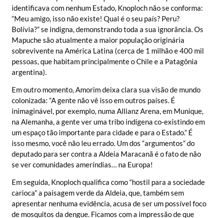
identificava com nenhum Estado, Knoploch não se conforma:
“Meu amigo, isso não existe! Qual é o seu país? Peru?
Bolívia?” se indigna, demonstrando toda a sua ignorância. Os
Mapuche são atualmente a maior população originária
sobrevivente na América Latina (cerca de 1 milhão e 400 mil
pessoas, que habitam principalmente o Chile e a Patagônia
argentina).
Em outro momento, Amorim deixa clara sua visão de mundo
colonizada: “A gente não vê isso em outros países. É
inimaginável, por exemplo, numa Allianz Arena, em Munique,
na Alemanha, a gente ver uma tribo indígena co-existindo em
um espaço tão importante para cidade e para o Estado.” É
isso mesmo, você não leu errado. Um dos “argumentos” do
deputado para ser contra a Aldeia Maracanã é o fato de não
se ver comunidades ameríndias… na Europa!
Em seguida, Knoploch qualifica como “hostil para a sociedade
carioca” a paisagem verde da Aldeia, que, também sem
apresentar nenhuma evidência, acusa de ser um possível foco
de mosquitos da dengue. Ficamos com a impressão de que