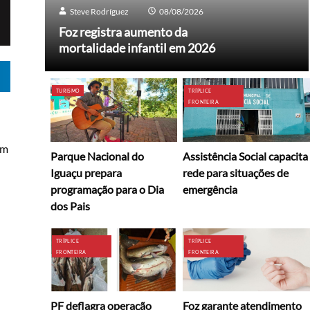
Steve Rodríguez
08/08/2026
Foz registra aumento da
mortalidade infantil em 2026
TURISMO
TRÍPLICE
FRONTEIRA
um
Parque Nacional do
Assistência Social capacita
Iguaçu prepara
rede para situações de
programação para o Dia
emergência
dos Pais
TRÍPLICE
TRÍPLICE
FRONTEIRA
FRONTEIRA
PF deflagra operação
Foz garante atendimento