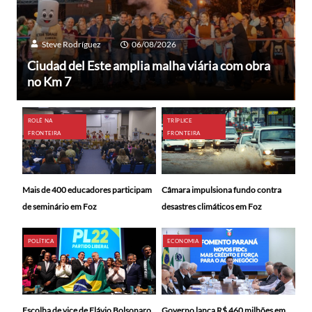
Steve Rodríguez
06/08/2026
Ciudad del Este amplia malha viária com obra
no Km 7
ROLÊ NA
TRÍPLICE
FRONTEIRA
FRONTEIRA
Mais de 400 educadores participam
Câmara impulsiona fundo contra
de seminário em Foz
desastres climáticos em Foz
POLÍTICA
ECONOMIA
Escolha de vice de Flávio Bolsonaro
Governo lança R$ 460 milhões em