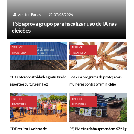
Amilton Farias
07/08/2026
TSE aprova grupo para fiscalizar uso de IA nas
eleições
TRÍPLICE
TRÍPLICE
FRONTEIRA
FRONTEIRA
CEJU oferece atividades gratuitas de
Foz cria programa de proteção às
esporte e cultura em Foz
mulheres contra o feminicídio
TRÍPLICE
TRÍPLICE
FRONTEIRA
FRONTEIRA
CDE realiza 14 obras de
PF, PM e Marinha apreendem 672 kg