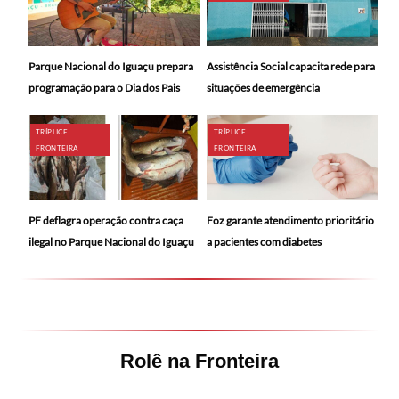
Parque Nacional do Iguaçu prepara
Assistência Social capacita rede para
programação para o Dia dos Pais
situações de emergência
TRÍPLICE
TRÍPLICE
FRONTEIRA
FRONTEIRA
PF deflagra operação contra caça
Foz garante atendimento prioritário
ilegal no Parque Nacional do Iguaçu
a pacientes com diabetes
Rolê na Fronteira