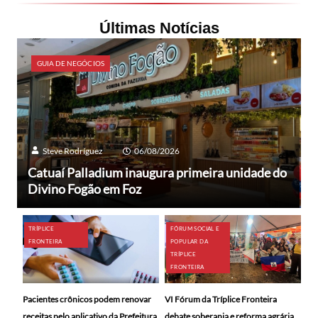
Últimas Notícias
GUIA DE NEGÓCIOS
Steve Rodríguez
06/08/2026
Catuaí Palladium inaugura primeira unidade do
Divino Fogão em Foz
TRÍPLICE
FÓRUM SOCIAL E
FRONTEIRA
POPULAR DA
TRÍPLICE
FRONTEIRA
Pacientes crônicos podem renovar
VI Fórum da Tríplice Fronteira
receitas pelo aplicativo da Prefeitura
debate soberania e reforma agrária