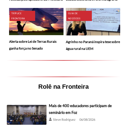
TRÍPLICE
GUIA DE
FRONTEIRA
NEGÓCIOS
Alerta sobre Lei de Terras Rurais
Agrinho no Paraná inspira tese sobre
ganha força no Senado
água rural na UEM
Rolê na Fronteira
Mais de 400 educadores participam de
seminário em Foz
Steve Rodríguez
06/08/2026