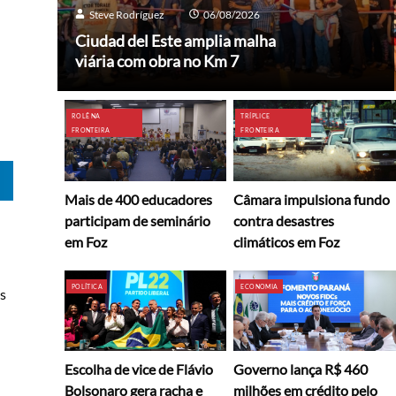
Steve Rodríguez
06/08/2026
Ciudad del Este amplia malha
viária com obra no Km 7
ROLÊ NA
TRÍPLICE
FRONTEIRA
FRONTEIRA
Mais de 400 educadores
Câmara impulsiona fundo
participam de seminário
contra desastres
em Foz
climáticos em Foz
POLÍTICA
ECONOMIA
és
Escolha de vice de Flávio
Governo lança R$ 460
Bolsonaro gera racha e
milhões em crédito pelo