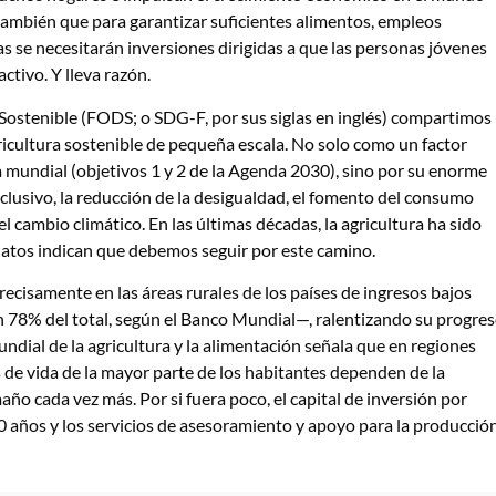
 también que para garantizar suficientes alimentos, empleos
s se necesitarán inversiones dirigidas a que las personas jóvenes
ctivo. Y lleva razón.
Sostenible (FODS; o SDG-F, por sus siglas en inglés) compartimos
ricultura sostenible de pequeña escala. No solo como un factor
a mundial (objetivos 1 y 2 de la Agenda 2030), sino por su enorme
nclusivo, la reducción de la desigualdad, el fomento del consumo
el cambio climático. En las últimas décadas, la agricultura ha sido
datos indican que debemos seguir por este camino.
recisamente en las áreas rurales de los países de ingresos bajos
 78% del total, según el Banco Mundial—, ralentizando su progre
ndial de la agricultura y la alimentación señala que en regiones
de vida de la mayor parte de los habitantes dependen de la
ño cada vez más. Por si fuera poco, el capital de inversión por
0 años y los servicios de asesoramiento y apoyo para la producció