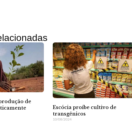
relacionadas
 produção de
Escócia proíbe cultivo de
eticamente
transgênicos
10/08/2024