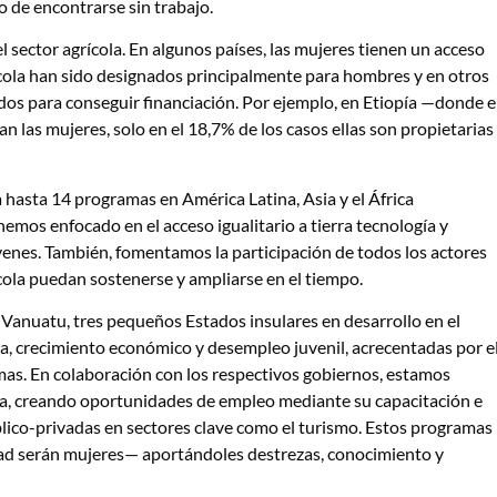
o de encontrarse sin trabajo.
l sector agrícola. En algunos países, las mujeres tienen un acceso
grícola han sido designados principalmente para hombres y en otros
dos para conseguir financiación. Por ejemplo, en Etiopía —donde e
n las mujeres, solo en el 18,7% de los casos ellas son propietarias
 hasta 14 programas en América Latina, Asia y el África
emos enfocado en el acceso igualitario a tierra tecnología y
venes. También, fomentamos la participación de todos los actores
cola puedan sostenerse y ampliarse en el tiempo.
Vanuatu, tres pequeños Estados insulares en desarrollo en el
ia, crecimiento económico y desempleo juvenil, acrecentadas por e
as. En colaboración con los respectivos gobiernos, estamos
gica, creando oportunidades de empleo mediante su capacitación e
blico-privadas en sectores clave como el turismo. Estos programas
tad serán mujeres— aportándoles destrezas, conocimiento y