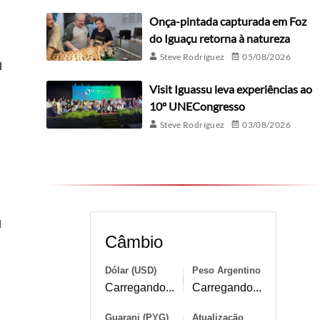
Onça-pintada capturada em Foz
do Iguaçu retorna à natureza
Steve Rodríguez
05/08/2026
l
Visit Iguassu leva experiências ao
10º UNECongresso
Steve Rodríguez
03/08/2026
l
Câmbio
Dólar (USD)
Peso Argentino
Carregando...
Carregando...
Guarani (PYG)
Atualização