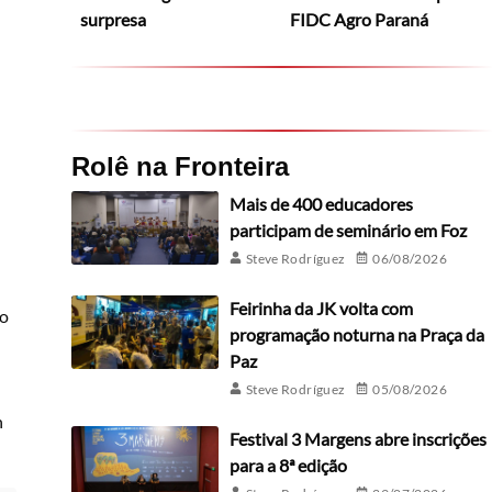
surpresa
FIDC Agro Paraná
Rolê na Fronteira
Mais de 400 educadores
participam de seminário em Foz
Steve Rodríguez
06/08/2026
Feirinha da JK volta com
so
programação noturna na Praça da
Paz
Steve Rodríguez
05/08/2026
n
Festival 3 Margens abre inscrições
para a 8ª edição