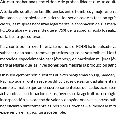
África subsahariana tiene el doble de probabilidades que un adult
A todo ello se añaden las diferencias entre hombres y mujeres en e
limitado a la propiedad de la tierra; los servicios de extensión a
casos, las mujeres necesitan legalmente la aprobación de sus mari
FODS trabaja— a pesar de que el 75% del trabajo agrícola lo realiza
de la tierra que cultivan.
Para contribuir a revertir esta tendencia, el FODS ha impulsado ya
subsahariana para promover prácticas agrícolas sostenibles. Nos h
mercados, especialmente para jóvenes, y en particular, mujeres jó
para asegurar que las inversiones para mejorar la producción agrí
Un buen ejemplo son nuestros nuevos programas en Fiji, Samoa y 
Pacífico que afrontan severas dificultades de seguridad alimentar
cambio climático que amenaza seriamente sus delicados ecosistem
activando la participación de los jóvenes en la agricultura ecoló
incorporación a la cadena de valor, y apoyándonos en alianzas pú
beneficiarán directamente a unos 1.500 jóvenes —al menos la mi
experiencia en agricultura sostenible.