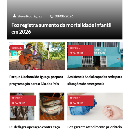
Steve Rodríguez
08/08/2026
Foz registra aumento da mortalidade infantil
em 2026
TURISMO
TRÍPLICE
FRONTEIRA
Parque Nacional do Iguaçu prepara
Assistência Social capacita rede para
programação para o Dia dos Pais
situações de emergência
TRÍPLICE
TRÍPLICE
FRONTEIRA
FRONTEIRA
PF deflagra operação contra caça
Foz garante atendimento prioritário