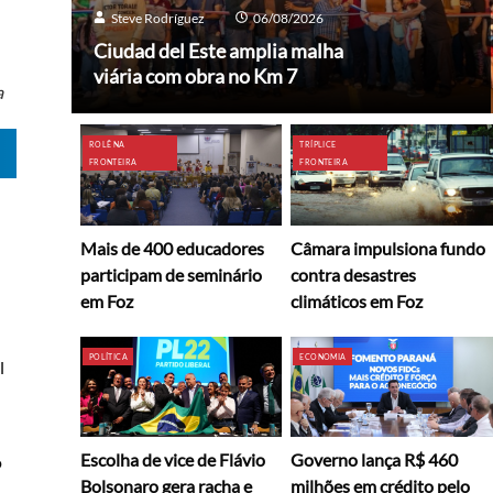
Steve Rodríguez
06/08/2026
Ciudad del Este amplia malha
viária com obra no Km 7
a
ROLÊ NA
TRÍPLICE
FRONTEIRA
FRONTEIRA
Mais de 400 educadores
Câmara impulsiona fundo
participam de seminário
contra desastres
em Foz
climáticos em Foz
POLÍTICA
ECONOMIA
l
Escolha de vice de Flávio
Governo lança R$ 460
o
Bolsonaro gera racha e
milhões em crédito pelo