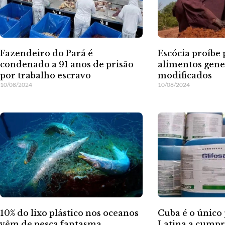
Fazendeiro do Pará é
Escócia proíbe
condenado a 91 anos de prisão
alimentos gen
por trabalho escravo
modificados
10/08/2024
10/08/2024
Cuba é o único
10% do lixo plástico nos oceanos
Latina a cumpr
vêm de pesca fantasma