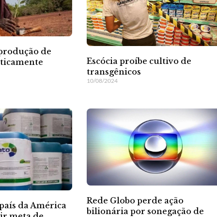
 produção de
Escócia proíbe cultivo de
eticamente
transgênicos
10/08/2024
Rede Globo perde ação
 país da América
bilionária por sonegação de
ir meta de