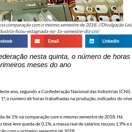
% na comparação com o mesmo semestre de 2018. //Divulgação Lei
ndustria-ficou-estagnada-no-1o-semestre-diz-cni/
cebook
Email
LinkedIn
ederação nesta quinta, o número de horas
 primeiros meses do ano
 deste ano, segundo a Confederação Nacional das Indústrias (CNI).
, 1º, o número de horas trabalhadas na produção, indicador do níve
queda de 1% na comparação com o mesmo semestre de 2018. Há
 teve leve queda de 0,1%, a massa real de salários recuou 1,9% e 
ção com o primeiro semestre de 2018.