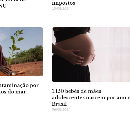
impostos
ONU
10/08/2024
ontaminação por
1.150 bebês de mães
tos do mar
adolescentes nascem por ano 
Brasil
06/08/2024