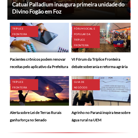
Catuaí Palladium inaugura primeira unidade do
Divino Fogão em Foz
TRÍPLICE
FÓRUM SOCIAL E
FRONTEIRA
POPULAR DA
TRÍPLICE
FRONTEIRA
Pacientes crônicos podem renovar
VI Fórum da Tríplice Fronteira
receitas pelo aplicativo da Prefeitura
debate soberania e reforma agrária
TRÍPLICE
GUIA DE
FRONTEIRA
NEGÓCIOS
Alerta sobre Lei de Terras Rurais
Agrinho no Paraná inspira tese sobre
ganha força no Senado
água rural na UEM