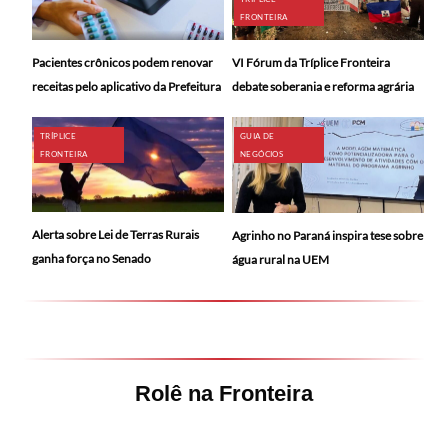
FRONTEIRA
Pacientes crônicos podem renovar
VI Fórum da Tríplice Fronteira
receitas pelo aplicativo da Prefeitura
debate soberania e reforma agrária
TRÍPLICE
GUIA DE
FRONTEIRA
NEGÓCIOS
Alerta sobre Lei de Terras Rurais
Agrinho no Paraná inspira tese sobre
ganha força no Senado
água rural na UEM
Rolê na Fronteira