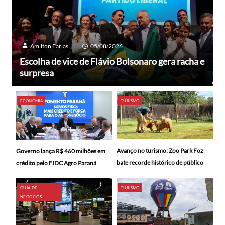
Amilton Farias
05/08/2026
Escolha de vice de Flávio Bolsonaro gera racha e
surpresa
ECONOMIA
TURISMO
Avanço no turismo: Zoo Park Foz
Governo lança R$ 460 milhões em
bate recorde histórico de público
crédito pelo FIDC Agro Paraná
GUIA DE
TURISMO
NEGÓCIOS