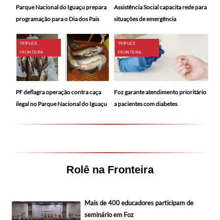
Parque Nacional do Iguaçu prepara
Assistência Social capacita rede para
programação para o Dia dos Pais
situações de emergência
TRÍPLICE
TRÍPLICE
FRONTEIRA
FRONTEIRA
PF deflagra operação contra caça
Foz garante atendimento prioritário
ilegal no Parque Nacional do Iguaçu
a pacientes com diabetes
Rolê na Fronteira
Mais de 400 educadores participam de
seminário em Foz