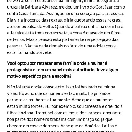
de 2013, seis meses antes da filmagem, minha fotógrafa, a
uruguaia Bárbara Alvarez, me deu um livro do Cortázar com o
conto Casa Tomada. Assim, achei uma solução para a Jéssica.
Ela viria inocente das regras, e iria quebrando essas regras,
até ser expulsa de volta. Quando a patroa entra na cozinha e
a Jéssica está tomando sorvete, a cena é quase de um filme
de terror. Mas a tensão está justamente na percepção das
pessoas. Não há nada demais no fato de uma adolescente
estar tomando sorvete.
Você optou por retratar uma família onde a mulher é
protagonista e tem um papel mais autoritário. Teve algum
motivo específico para a escolha?
Não foi uma opção consciente. Isso foi baseado na minha
visão. Eu acho que os homens estão muito fragilizados
perante as mulheres atualmente. Acho que as mulheres
estão muito fortes. Eu, por exemplo, sou cineasta e criei dois
filhos sozinha. Trabalhei com os meus dois braços, enquanto
boa parte dos homens trabalha com um braço só, já que
chegam em casa e dormem. Acho que na América Latina é