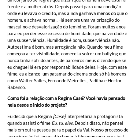
frente e a mulher atrás. Depois passei para uma condição
onde eu levava o crédito, mas ainda ganhava menos do que o
homem, e achava normal. Há sempre uma valorização do
masculino e desvalorização do feminino. Foram muitos anos
para eu perder esse excesso de humildade, que na verdade é
uma subserviência. Humildade é bom, subserviência não.
Autoestima é bom, mas arrogância não. Quando meu filme
começou a ter visibilidade, comecei a sofrer um bullying que
nunca tinha sofrido antes, de parceiros meus dizendo que se
eu cheguei lá era por responsabilidade deles. Hoje, com esse
filme, eu alcancei um patamar do cinema onde só há homens
como Walter Salles, Fernando Meirelles, Padilha e Hector
Babenco.
Como foi a relação com a Regina Casé? Você havia pensado
nela desde o início do projeto?
Eu decidi que a Regina
[Casé]
interpretaria a protagonista
quando assisti o filme
Eu, tu, eles
. Depois disso, não pensei
mais em outra pessoa para o papel da Val. Nosso processo de
aproximação foi longo até chegar à filmagem que, por sinal,