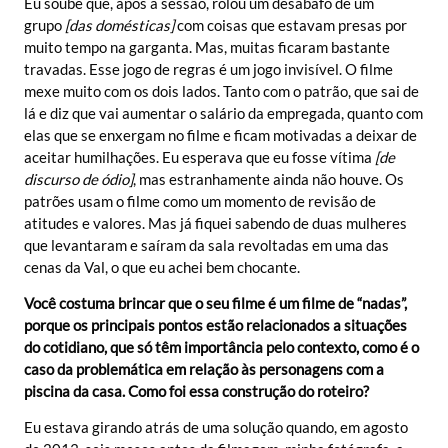
Eu soube que, após a sessão, rolou um desabafo de um
grupo
[das domésticas]
com coisas que estavam presas por
muito tempo na garganta. Mas, muitas ficaram bastante
travadas. Esse jogo de regras é um jogo invisível. O filme
mexe muito com os dois lados. Tanto com o patrão, que sai de
lá e diz que vai aumentar o salário da empregada, quanto com
elas que se enxergam no filme e ficam motivadas a deixar de
aceitar humilhações. Eu esperava que eu fosse vítima
[de
discurso de ódio]
, mas estranhamente ainda não houve. Os
patrões usam o filme como um momento de revisão de
atitudes e valores. Mas já fiquei sabendo de duas mulheres
que levantaram e saíram da sala revoltadas em uma das
cenas da Val, o que eu achei bem chocante.
Você costuma brincar que o seu filme é um filme de “nadas”,
porque os principais pontos estão relacionados a situações
do cotidiano, que só têm importância pelo contexto, como é o
caso da problemática em relação às personagens com a
piscina da casa. Como foi essa construção do roteiro?
Eu estava girando atrás de uma solução quando, em agosto