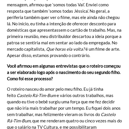
mensagem, afirmou que ‘somos todas Val’. Enviei como
resposta que também ‘somos todas Jéssica’. No geral, a
periferia também quer ver o filme, mas ele ainda não chegou
lá. No início, eu tinha a intenção de oferecer desconto para
domésticas que apresentassem o cartão de trabalho. Mas, na
primeira reunião, meu distribuidor descartou a ideia porque a
patroa se sentiria mal em sentar ao lado da empregada. No
mercado capitalista,
Que horas ela volta?
é um filme de arte.
Apesar disso, estamos provando o contrário.
Você afirmou em algumas entrevistas que o roteiro começou
a ser elaborado logo após o nascimento do seu segundo filho.
Como foi esse processo?
O roteiro nasceu do amor pelo meu filho. Eu já tinha
feito
Castelo Rá-Tim-Bum
e vários outros trabalhos, mas
quando eu tive o bebê surgiu uma força que me fez decidir
que não iria mais trabalhar por um tempo. Eu fiquei dois anos
sem trabalhar, mas felizmente vieram os livros do
Castelo
Rá-Tim-Bum
, que me renderam quatro ou cinco vezes mais do
que o salário na TV Cultura, e me possibilitaram