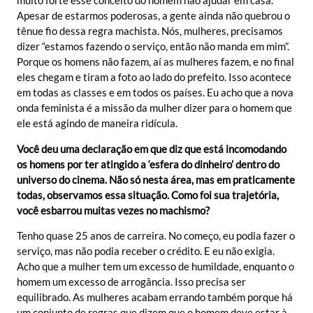
muito forte esse conceito do homem não ajudar em casa.
Apesar de estarmos poderosas, a gente ainda não quebrou o
tênue fio dessa regra machista. Nós, mulheres, precisamos
dizer “estamos fazendo o serviço, então não manda em mim”.
Porque os homens não fazem, aí as mulheres fazem, e no final
eles chegam e tiram a foto ao lado do prefeito. Isso acontece
em todas as classes e em todos os países. Eu acho que a nova
onda feminista é a missão da mulher dizer para o homem que
ele está agindo de maneira ridícula.
Você deu uma declaração em que diz que está incomodando
os homens por ter atingido a ‘esfera do dinheiro’ dentro do
universo do cinema. Não só nesta área, mas em praticamente
todas, observamos essa situação. Como foi sua trajetória,
você esbarrou muitas vezes no machismo?
Tenho quase 25 anos de carreira. No começo, eu podia fazer o
serviço, mas não podia receber o crédito. E eu não exigia.
Acho que a mulher tem um excesso de humildade, enquanto o
homem um excesso de arrogância. Isso precisa ser
equilibrado. As mulheres acabam errando também porque há
um conjunto de regras que dizem que o homem deve estar à