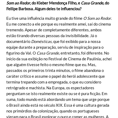
Som ao Redor
, do Kleber Mendonça Filho, e
Casa Grande
, do
Fellipe Barbosa. Algum deles te influenciou?
Eu tive uma influência muito grande do filme
O Som ao Redor
.
Eu me conecto a ele porque eu realmente amei, saí do cinema
tremendo. Apesar de completamente diferentes, ambos
estão tirando diversas pessoas da invisibilidade. Já o
documentário
Domésticas,
que
foi exibido para a nossa
equipe durante a preparação, serviu de inspiração para o
figurino da Val. O
Casa Grande,
entretanto
,
foi diferente. No
início da sua exibição no Festival de Cinema de Paulínia, achei
que alguém tivesse feito o mesmo filme que eu. Mas,
passados os primeiros trinta minutos, o filme abandona o
caráter crítico e assume o papel do herói adolescente que
termina trepando com a empregada, o que eu considero
retrógrado e machista. Na Europa, os espectadores
perguntam se isto realmente existe ou se é pura ficção. Em
suma, todo mundo está abordando um tema que urge porque
o Brasil ainda está no século XIX. Essa é uma cultura gerada
nos primórdios da colonização, quando os portugueses
vieram para o Brasil explorar o ouro e comer as mulheres. A