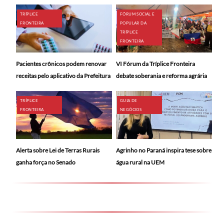
TRÍPLICE
FÓRUM SOCIAL E
FRONTEIRA
POPULAR DA
TRÍPLICE
FRONTEIRA
Pacientes crônicos podem renovar
VI Fórum da Tríplice Fronteira
receitas pelo aplicativo da Prefeitura
debate soberania e reforma agrária
TRÍPLICE
GUIA DE
FRONTEIRA
NEGÓCIOS
Alerta sobre Lei de Terras Rurais
Agrinho no Paraná inspira tese sobre
ganha força no Senado
água rural na UEM