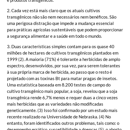
2. Cada vez está mais claro que os atuais cultivos
transgênicos não são nem necessários nem benéficos. São
uma perigosa distração que impede a mudança essencial
para práticas agrícolas sustentáveis que podem proporcionar
a segurança alimentar e a saúde em todo o mundo.
3. Duas características simples contam para os quase 40
milhões de hectares de cultivos transgênicos plantados em
1999 (2). A maioria (71%) é tolerante a herbicidas de amplo
espectro, desenvolvidos, por sua vez, para serem tolerantes
à sua própria marca de herbicida, ao passo que o resto é
projetado com as toxinas Bt para matar pragas de insetos.
Uma estatística baseada em 8.200 testes de campo do
cultivo transgênico mais popular, a soja, revelou que a soja
transgênica rende 6,7% menos e requer duas a cinco vezes
mais herbicidas que as variedades não modificadas
geneticamente. (3) Isso foi confirmado por um estudo mais
recente realizado na Universidade de Nebraska. (4) No
entanto, foram identificados outros problemas, tais como: o
desempenho errático, suscetibilidade a doenças (5), o aborto