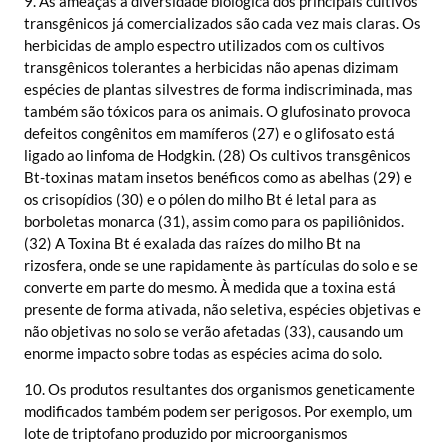
9. As ameaças à diversidade biológica dos principais cultivos
transgênicos já comercializados são cada vez mais claras. Os
herbicidas de amplo espectro utilizados com os cultivos
transgênicos tolerantes a herbicidas não apenas dizimam
espécies de plantas silvestres de forma indiscriminada, mas
também são tóxicos para os animais. O glufosinato provoca
defeitos congênitos em mamíferos (27) e o glifosato está
ligado ao linfoma de Hodgkin. (28) Os cultivos transgênicos
Bt-toxinas matam insetos benéficos como as abelhas (29) e
os crisopídios (30) e o pólen do milho Bt é letal para as
borboletas monarca (31), assim como para os papiliônidos.
(32) A Toxina Bt é exalada das raízes do milho Bt na
rizosfera, onde se une rapidamente às partículas do solo e se
converte em parte do mesmo. À medida que a toxina está
presente de forma ativada, não seletiva, espécies objetivas e
não objetivas no solo se verão afetadas (33), causando um
enorme impacto sobre todas as espécies acima do solo.
10. Os produtos resultantes dos organismos geneticamente
modificados também podem ser perigosos. Por exemplo, um
lote de triptofano produzido por microorganismos