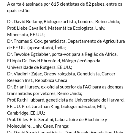
A carta é assinada por 815 cientistas de 82 países, entre os
quais estão:
Dr. David Bellamy, Biólogo e artista, Londres, Reino Unido;
Prof. Liebe Cavalieri, Matemática Ecologista, Univ.
Minnesota, EE.UU.;
Dr. Thomas S. Cox, geneticista, Departamento de Agricultura
de EE.UU. (aposentado), Índia;
Dr. Tewolde Egziabher, porta-voz para a Região da África,
Etiópia Dr. David Ehrenfeld, biólogo / ecólogo da
Universidade de Rutgers, EE.UU.;
Dr. Vladimir Zajac, Oncovirologista, Geneticista, Cancer
Reseach Inst., República Checa;
Dr. Brian Hursey, ex-oficial superior da FAO para as doenças
transmitidas por vetores, Reino Unido;
Prof. Ruth Hubbard, geneticista da Universidade de Harvard,
EE.UU. Prof. Jonathan King, biólogo molecular, MIT,
Cambridge, EE.UU.;
Prof. Gilles-Eric Seralini, Laboratoire de Biochimie y
Moleculaire, Univ. Caen, França;
Dr. David Suzuki, geneticista, David Suzuki Foundation, Univ.