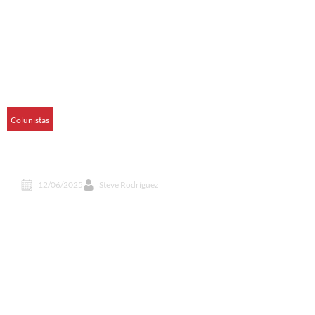
Colunistas
A resistência ao direito de olhar a verdade
histórica
12/06/2025
Steve Rodríguez