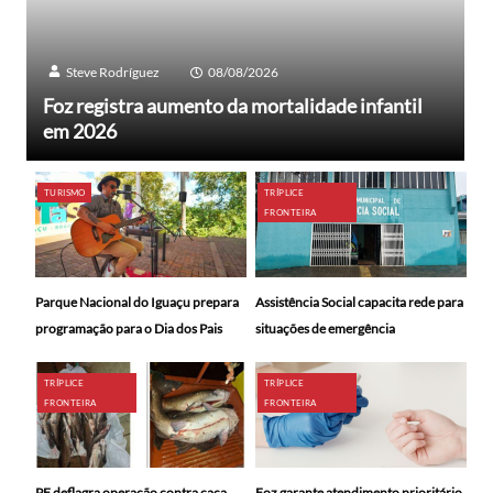
Steve Rodríguez
08/08/2026
Foz registra aumento da mortalidade infantil
em 2026
TURISMO
TRÍPLICE
FRONTEIRA
Parque Nacional do Iguaçu prepara
Assistência Social capacita rede para
programação para o Dia dos Pais
situações de emergência
TRÍPLICE
TRÍPLICE
FRONTEIRA
FRONTEIRA
PF deflagra operação contra caça
Foz garante atendimento prioritário