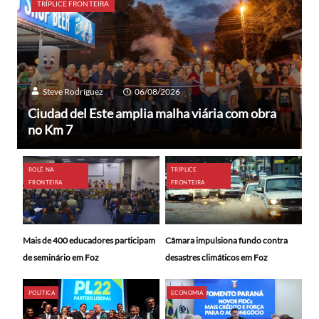
TRÍPLICE FRONTEIRA
Steve Rodríguez
06/08/2026
Ciudad del Este amplia malha viária com obra
no Km 7
ROLÊ NA
TRÍPLICE
FRONTEIRA
FRONTEIRA
Mais de 400 educadores participam
Câmara impulsiona fundo contra
de seminário em Foz
desastres climáticos em Foz
POLÍTICA
ECONOMIA