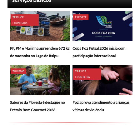
TRÍPLICE
ESPORTE
FRONTEIRA
PF, PM e Marinha apreendem 672 kg
Copa Foz Futsal 2026 inicia com
de maconha no Lago de Itaipu
participação internacional
TURISMO
TRÍPLICE
FRONTEIRA
Sabores da Floresta é destaque no
Foz aprova atendimento a crianças
Prêmio Bom Gourmet 2026
vítimas de violência