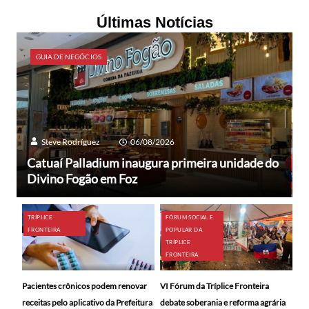
Últimas Notícias
GUIA DE NEGÓCIOS
Steve Rodríguez
06/08/2026
Catuaí Palladium inaugura primeira unidade do
Divino Fogão em Foz
TRÍPLICE
FÓRUM SOCIAL E
FRONTEIRA
POPULAR DA
TRÍPLICE
FRONTEIRA
Pacientes crônicos podem renovar
VI Fórum da Tríplice Fronteira
receitas pelo aplicativo da Prefeitura
debate soberania e reforma agrária