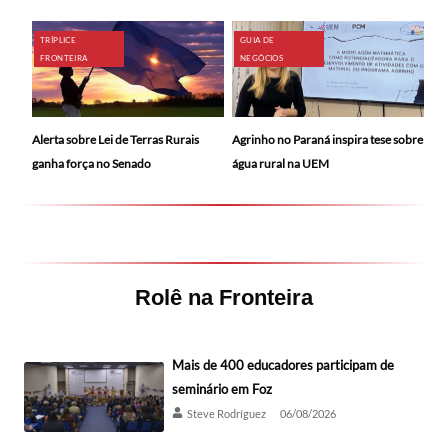
TRÍPLICE
GUIA DE
FRONTEIRA
NEGÓCIOS
Alerta sobre Lei de Terras Rurais
Agrinho no Paraná inspira tese sobre
ganha força no Senado
água rural na UEM
Rolê na Fronteira
Mais de 400 educadores participam de
seminário em Foz
Steve Rodríguez
06/08/2026