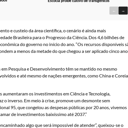
Escócia proíbe cultivo de transgênicos
←
→
to e custeio da área científica, o cenário é ainda mais
edade Brasileira para o Progresso da Ciência.
Dos 4,6 bilhões de
econômica do governo no início do ano. “Os recursos disponíveis s
ndem a menos da metade do que chegou a ser aplicado cinco ano
ros em Pesquisa e Desenvolvimento têm se mantido no mesmo
nvolvidos e até mesmo de nações emergentes, como China e Coreia
s aumentaram os investimentos em Ciência e Tecnologia,
az o inverso.
Em meio à crise, promove um desmonte sem
onal 95, que congelou as despesas públicas por 20 anos, vivemos
tamar de investimentos baixíssimo até 2037.”
encaminhado algo que será impossível de atender”, queixou-se o