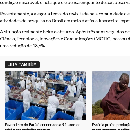
condição miserável: é nela que ele pensa enquanto desce”, observa 
Recentemente, a alegoria tem sido revisitada pela comunidade cien
atividades de pesquisa no Brasil em meio à asfixia financeira impo
A situação realmente beira o absurdo. Após três anos seguidos de
Ciência, Tecnologia, Inovações e Comunicações (MCTIC) passou de 
uma redução de 18,6%.
LEIA TAMBÉM
Fazendeiro do Pará é condenado a 91 anos de
Escócia proíbe produçã
prisão por trabalho escravo
geneticamente modific