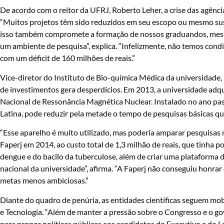
De acordo com o reitor da UFRJ, Roberto Leher, a crise das agênc
“Muitos projetos têm sido reduzidos em seu escopo ou mesmo s
isso também compromete a formação de nossos graduandos, mestr
um ambiente de pesquisa”, explica. “Infelizmente, não temos con
com um déficit de 160 milhões de reais.”
Vice-diretor do Instituto de Bio-química Médica da universidade
de investimentos gera desperdícios. Em 2013, a universidade ad
Nacional de Ressonância Magnética Nuclear.
Instalado no ano pa
Latina, pode reduzir pela metade o tempo de pesquisas básicas q
“Esse aparelho é muito utilizado, mas poderia amparar pesquisas
Faperj em 2014, ao custo total de 1,3 milhão de reais, que tinha po
dengue e do bacilo da tuberculose, além de criar uma plataforma 
nacional da universidade”, afirma.
“A Faperj não conseguiu honrar
metas menos ambiciosas.”
Diante do quadro de penúria, as entidades científicas seguem mobi
e Tecnologia. “Além de manter a pressão sobre o Congresso e o go
para propor políticas públicas aos candidatos do Executivo e do Le