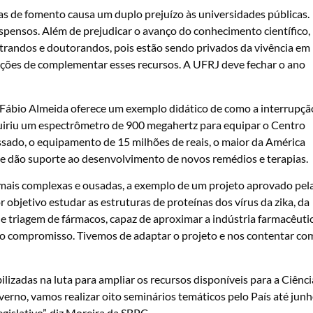
ias de fomento causa um duplo prejuízo às universidades públicas.
uspensos.
Além de prejudicar o avanço do conhecimento científico,
andos e doutorandos, pois estão sendo privados da vivência em
dições de complementar esses recursos. A UFRJ deve fechar o ano
, Fábio Almeida oferece um exemplo didático de como a interrupçã
quiriu um espectrômetro de 900 megahertz para equipar o Centro
ssado, o equipamento de 15 milhões de reais, o maior da América
ue dão suporte ao desenvolvimento de novos remédios e terapias.
 mais complexas e ousadas, a exemplo de um projeto aprovado pel
r objetivo estudar as estruturas de proteínas dos vírus da zika, da
de triagem de fármacos, capaz de aproximar a indústria farmacêuti
 o compromisso. Tivemos de adaptar o projeto e nos contentar co
lizadas na luta para ampliar os recursos disponíveis para a Ciênci
verno, vamos realizar oito seminários temáticos pelo País até jun
gislativo”, diz Moreira da SBPC.