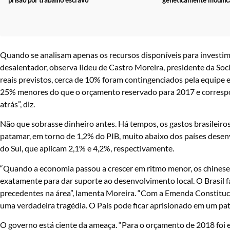
Quando se analisam apenas os recursos disponíveis para investimen
desalentador, observa Ildeu de Castro Moreira, presidente da Soci
reais previstos, cerca de 10% foram contingenciados pela equipe 
25% menores do que o orçamento reservado para 2017 e correspo
atrás”, diz.
Não que sobrasse dinheiro antes. Há tempos, os gastos brasilei
patamar, em torno de 1,2% do PIB, muito abaixo dos países dese
do Sul, que aplicam 2,1% e 4,2%, respectivamente.
“Quando a economia passou a crescer em ritmo menor, os chinese
exatamente para dar suporte ao desenvolvimento local. O Brasil f
precedentes na área”, lamenta Moreira. “Com a Emenda Constituci
uma verdadeira tragédia. O País pode ficar aprisionado em um pa
O governo está ciente da ameaça. “Para o orçamento de 2018 foi 