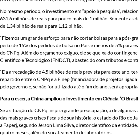
No mesmo período, o investimento em “apoio à pesquisa”, relaciona
631,6
milhões de reais para pouco mais de 1 milhão.
Somente as d
de 1,34 bilhão de reais para 1,12 bilhão.
“Fizemos um grande esforço para não cortar bolsas para a pós-g
perto de 15% dos pedidos de bolsa no País e menos de 5% para es
do CNPq. Além do orçamento exíguo, ele se queixa do contingen
Científico e Tecnológico (FNDCT), abastecido com tributos e cont
“Da arrecadação de 4,5 bilhões de reais prevista para este ano, te
repartido entre o CNPq e a Finep (financiadora de projetos ligada
pelo governo e, se não for utilizado até o fim do ano, será apropri
Para crescer, a China ampliou o investimento em Ciência. ‘O Brasil
Se a situação
do CNPq inspira grande preocupação, a de algumas 
das mais graves crises fiscais de sua história, o estado do Rio de 
a Fa
perj, segundo Jerson Lima Silva, diretor científico da entidad
quatro meses, além do sucateamento de laboratórios.