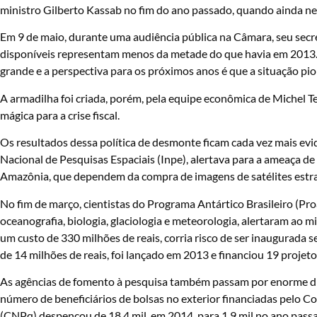
ministro Gilberto Kassab no fim do ano passado, quando ainda ne
Em 9 de maio, durante uma audiência pública na Câmara, seu secre
disponíveis representam menos da metade do que havia em 2013.
grande e a perspectiva para os próximos anos é que a situação pio
A armadilha foi criada, porém, pela equipe econômica de Michel 
mágica para a crise fiscal.
Os resultados
dessa política de desmonte ficam cada vez mais evid
Nacional de Pesquisas Espaciais (Inpe), alertava para a ameaça 
Amazônia, que dependem da compra de imagens de satélites estra
No fim de março, cientistas do Programa Antártico Brasileiro (Pr
oceanografia, biologia, glaciologia e meteorologia, alertaram ao m
um custo de 330 milhões de reais, corria risco de ser inaugurada 
de 14 milhões de reais, foi lançado em 2013 e financiou 19 projeto
As agências de fomento à pesquisa também passam por enorme dif
número de beneficiários de bolsas no exterior financiadas pelo C
(CNPq) despencou de 18,4 mil, em 2014, para 1,9 mil no ano pass