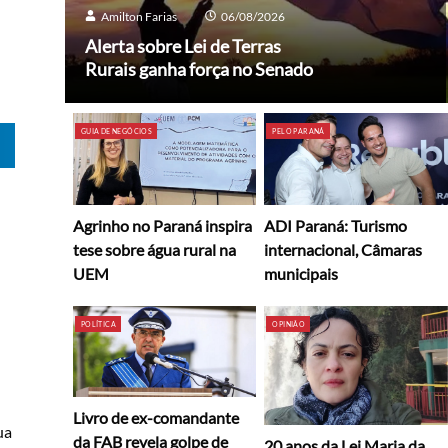
Amilton Farias
06/08/2026
Alerta sobre Lei de Terras
Rurais ganha força no Senado
GUIA DE NEGÓCIOS
PELO PARANÁ
ADI Paraná: Turismo
Agrinho no Paraná inspira
internacional, Câmaras
tese sobre água rural na
municipais
UEM
POLÍTICA
OPINIÃO
Livro de ex-comandante
ua
da FAB revela golpe de
20 anos da Lei Maria da