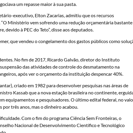
gociava um repasse maior à sua pasta.
tário-executivo, Elton Zacarias, admitiu que os recursos
 “O Ministério vem sofrendo uma redução orçamentária bastante
re, devido à PEC do Teto”, disse aos deputados.
Temer, que vendeu o congelamento dos gastos públicos como soluç
entes. No fim de 2017, Ricardo Galvão, diretor do Instituto
de suspensão das atividades de controle do desmatamento na
ngeiros, após ver o orçamento da instituição despencar 40%.
oantar), criado em 1982 para desenvolver pesquisas nas áreas de
inistro Kassab que a nova estação brasileira no continente, erguid
sem equipamentos e pesquisadores. O último edital federal, no valo
s por três anos, mas o dinheiro acabou.
iculdade. Com o fim do programa Ciência Sem Fronteiras, o
onselho Nacional de Desenvolvimento Científico e Tecnológico
ado.