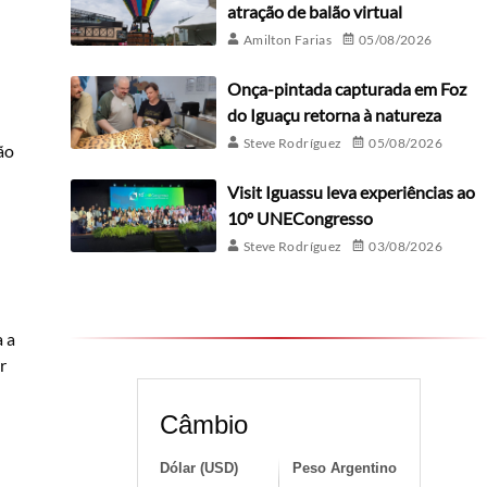
atração de balão virtual
Amilton Farias
05/08/2026
Onça-pintada capturada em Foz
do Iguaçu retorna à natureza
Steve Rodríguez
05/08/2026
ão
Visit Iguassu leva experiências ao
10º UNECongresso
Steve Rodríguez
03/08/2026
a a
r
Câmbio
Dólar (USD)
Peso Argentino