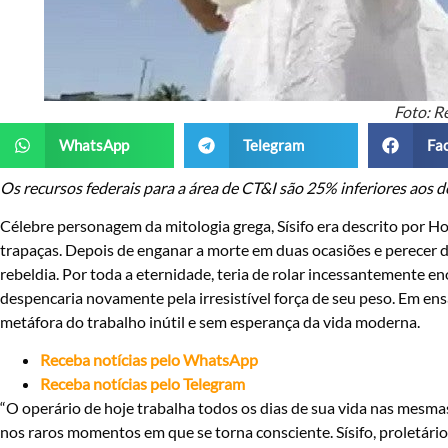
Foto: R
WhatsApp
Telegram
Fa
Os recursos federais para a área de CT&I são 25% inferiores aos
Cé
lebre personagem da mitologia grega, Sísifo era descrito por 
trapaças. Depois de enganar a morte em duas ocasiões e perecer 
rebeldia.
Por toda a eternidade, teria de rolar incessantemente 
despencaria novamente pela irresistível força de seu peso. Em e
metáfora do trabalho inútil e sem esperança da vida moderna.
Receba notícias pelo WhatsApp
Receba notícias pelo Telegram
“O operário de hoje trabalha todos os dias de sua vida nas mesmas
nos raros momentos em que se torna consciente. Sísifo, proletári