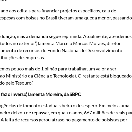
do aos editais para financiar projetos específicos, caiu de
espesas com bolsas no Brasil tiveram uma queda menor, passando
raduação, mas a demanda segue reprimida. Atualmente, atendemos
tudos no exterior”, lamenta Marcelo Marcos Moraes, diretor
ciamento de recursos do Fundo Nacional de Desenvolvimento
ribuições de empresas.
remos pouco mais de 1 bilhão para trabalhar, um valor a ser
 ao Ministério da Ciência e Tecnologia). O restante está bloqueado
ado pelo Tesouro.”
 faz o inverso’, lamenta Moreira, da SBPC
agências de fomento estaduais beira o desespero. Em meio a uma
Janeiro deixou de repassar, em qua
tro anos, 667 milhões de reais pa
e. A falta de recursos gerou atraso no pagamento de bolsistas por