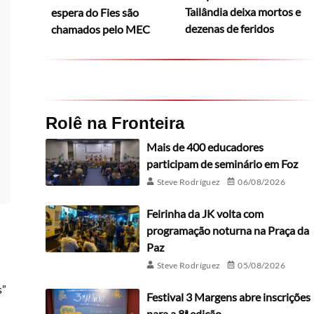
Tailândia deixa mortos e
espera do Fies são
dezenas de feridos
chamados pelo MEC
Rolê na Fronteira
Mais de 400 educadores
participam de seminário em Foz
Steve Rodríguez
06/08/2026
Feirinha da JK volta com
programação noturna na Praça da
Paz
Steve Rodríguez
05/08/2026
s”
Festival 3 Margens abre inscrições
para a 8ª edição