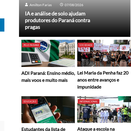
Amilton Farias
07/08/2026
IA e análise de solo ajudam
produtores do Paraná contra
pragas
PELO PARANÁ
SOCIEDADE
Lei Maria da Penha faz 20
ADI Paraná: Ensino médio,
anos entre avanços e
mais voos e muito mais
impunidade
EDUCAÇÃO
INTERNACIONAL
Ataque a escola na
Estudantes da lista de