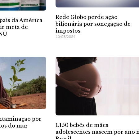
Rede Globo perde ação
 país da América
bilionária por sonegação de
ir meta de
impostos
ONU
10/08/2024
ontaminação por
1.150 bebês de mães
tos do mar
adolescentes nascem por ano 
Brasil