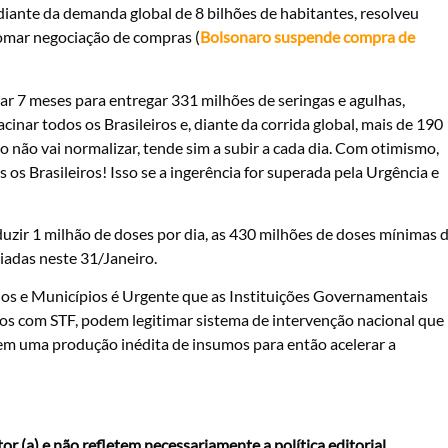
diante da demanda global de 8 bilhões de habitantes, resolveu
tomar negociação de compras (
Bolsonaro suspende compra de
evar 7 meses para entregar 331 milhões de seringas e agulhas,
nar todos os Brasileiros e, diante da corrida global, mais de 190
ço não vai normalizar, tende sim a subir a cada dia. Com otimismo,
s Brasileiros! Isso se a ingerência for superada pela Urgência e
uzir 1 milhão de doses por dia, as 430 milhões de doses mínimas 
ciadas neste 31/Janeiro.
dos e Municípios é Urgente que as Instituições Governamentais
dos com STF, podem legitimar sistema de intervenção nacional que
em uma produção inédita de insumos para então acelerar a
r (a) e não refletem necessariamente a política editorial