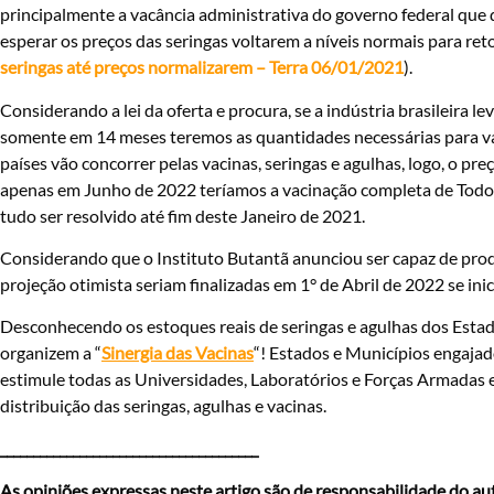
principalmente a vacância administrativa do governo federal que 
esperar os preços das seringas voltarem a níveis normais para re
seringas até preços normalizarem – Terra 06/01/2021
).
Considerando a lei da oferta e procura, se a indústria brasileira l
somente em 14 meses teremos as quantidades necessárias para vaci
países vão concorrer pelas vacinas, seringas e agulhas, logo, o pre
apenas em Junho de 2022 teríamos a vacinação completa de Todos o
tudo ser resolvido até fim deste Janeiro de 2021.
Considerando que o Instituto Butantã anunciou ser capaz de prod
projeção otimista seriam finalizadas em 1° de Abril de 2022 se ini
Desconhecendo os estoques reais de seringas e agulhas dos Esta
organizem a “
Sinergia das Vacinas
“! Estados e Municípios engaja
estimule todas as Universidades, Laboratórios e Forças Armadas 
distribuição das seringas, agulhas e vacinas.
_______________________________________
As opiniões expressas neste artigo são de responsabilidade do auto