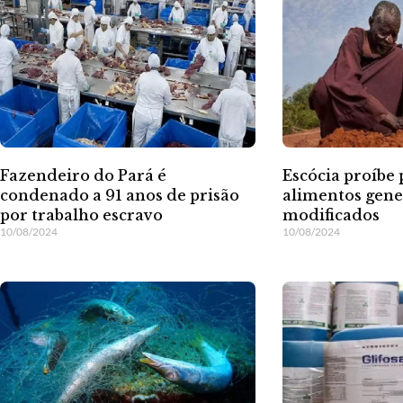
Fazendeiro do Pará é
Escócia proíbe
condenado a 91 anos de prisão
alimentos gen
por trabalho escravo
modificados
10/08/2024
10/08/2024