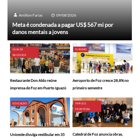
Amilton Farias
09/08/2026
Meta é condenada a pagar US$ 567 mi por
danos mentais a jovens
GUIA DE
TURISMO
NEGÓCIOS
Restaurante Don Aldo reúne
Aeroporto de Foz cresce 28,8% no
imprensa de Foz em Puerto Iguazú
primeiro semestre
EDUCAÇÃO
TRÍPLICE
FRONTEIRA
Catedral de Foz anuncia obras,
Unioeste divulga vestibular em 35