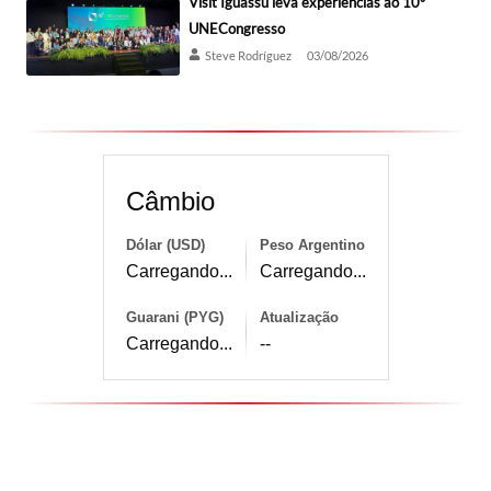
Visit Iguassu leva experiências ao 10º
UNECongresso
Steve Rodríguez
03/08/2026
Câmbio
Dólar (USD)
Peso Argentino
Carregando...
Carregando...
Guarani (PYG)
Atualização
Carregando...
--