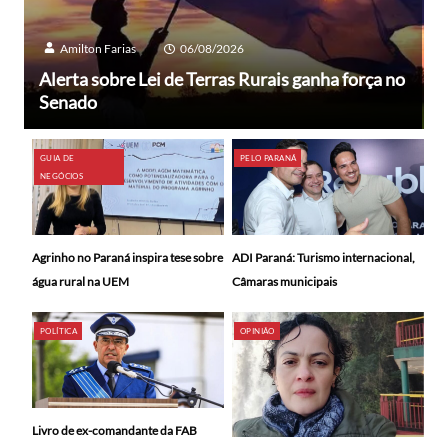
Amilton Farias
06/08/2026
Alerta sobre Lei de Terras Rurais ganha força no
Senado
GUIA DE
PELO PARANÁ
NEGÓCIOS
ADI Paraná: Turismo internacional,
Agrinho no Paraná inspira tese sobre
Câmaras municipais
água rural na UEM
POLÍTICA
OPINIÃO
Livro de ex-comandante da FAB