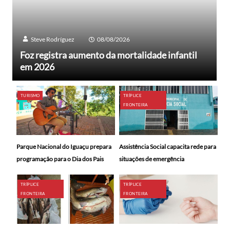
Steve Rodríguez
08/08/2026
Foz registra aumento da mortalidade infantil
em 2026
TURISMO
TRÍPLICE
FRONTEIRA
Parque Nacional do Iguaçu prepara
Assistência Social capacita rede para
programação para o Dia dos Pais
situações de emergência
TRÍPLICE
TRÍPLICE
FRONTEIRA
FRONTEIRA