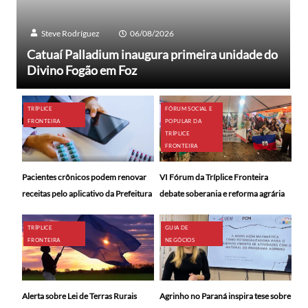
Steve Rodríguez
06/08/2026
Catuaí Palladium inaugura primeira unidade do
Divino Fogão em Foz
TRÍPLICE
FÓRUM SOCIAL E
FRONTEIRA
POPULAR DA
TRÍPLICE
FRONTEIRA
Pacientes crônicos podem renovar
VI Fórum da Tríplice Fronteira
receitas pelo aplicativo da Prefeitura
debate soberania e reforma agrária
TRÍPLICE
GUIA DE
FRONTEIRA
NEGÓCIOS
Alerta sobre Lei de Terras Rurais
Agrinho no Paraná inspira tese sobre