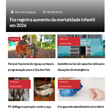
Steve Rodríguez
08/08/2026
Foz registra aumento da mortalidade infantil
em 2026
TURISMO
TRÍPLICE
FRONTEIRA
Parque Nacional do Iguaçu prepara
Assistência Social capacita rede para
programação para o Dia dos Pais
situações de emergência
TRÍPLICE
TRÍPLICE
FRONTEIRA
FRONTEIRA
PF deflagra operação contra caça
Foz garante atendimento prioritário