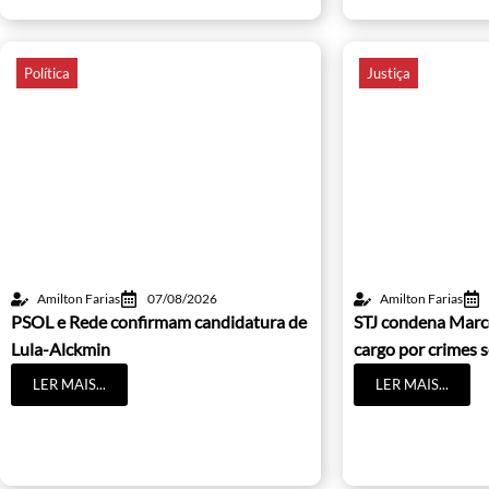
Política
Justiça
Amilton Farias
07/08/2026
Amilton Farias
PSOL e Rede confirmam candidatura de
STJ condena Marc
Lula-Alckmin
cargo por crimes 
LER MAIS...
LER MAIS...