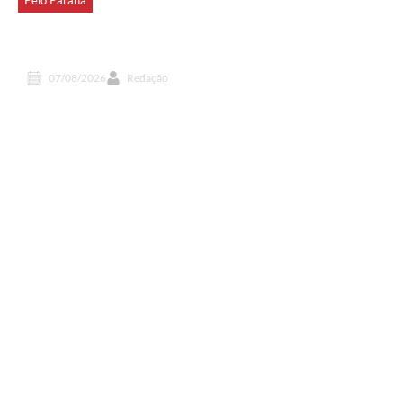
ADI Paraná: Ensino médio,
mais voos e muito mais
07/08/2026
Redação