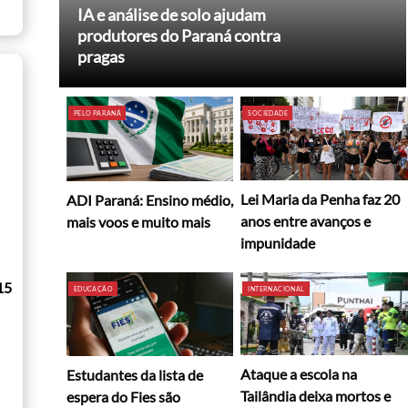
IA e análise de solo ajudam
produtores do Paraná contra
pragas
PELO PARANÁ
SOCIEDADE
Lei Maria da Penha faz 20
ADI Paraná: Ensino médio,
anos entre avanços e
mais voos e muito mais
impunidade
15
EDUCAÇÃO
INTERNACIONAL
Ataque a escola na
Estudantes da lista de
Tailândia deixa mortos e
espera do Fies são