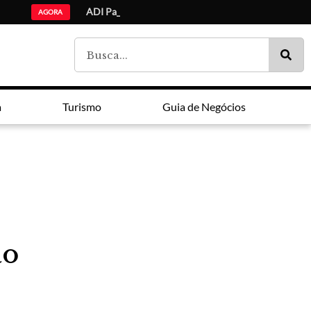
ADI Paraná: Ensino médio, mai
Lei Maria da Penha faz 20 anos entre avanços e impunidade
Estudantes da lista de espera do Fies são chamados pelo MEC
AGORA
a
Turismo
Guia de Negócios
ão