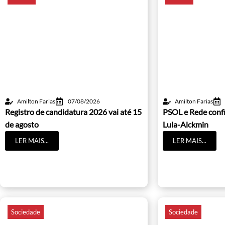
Amilton Farias
07/08/2026
Amilton Farias
Registro de candidatura 2026 vai até 15
PSOL e Rede conf
de agosto
Lula-Alckmin
LER MAIS...
LER MAIS...
Sociedade
Sociedade