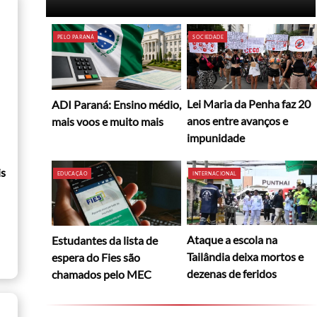
PELO PARANÁ
SOCIEDADE
Lei Maria da Penha faz 20
ADI Paraná: Ensino médio,
anos entre avanços e
mais voos e muito mais
impunidade
is
EDUCAÇÃO
INTERNACIONAL
Ataque a escola na
Estudantes da lista de
Tailândia deixa mortos e
espera do Fies são
dezenas de feridos
chamados pelo MEC