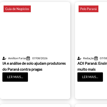
Guia de Negócios
Pelo Paraná
Amilton Farias
07/08/2026
Redação
07/0
IA e análise de solo ajudam produtores
ADI Paraná: Ensin
do Paraná contra pragas
muito mais
LER MAIS...
LER MAIS...