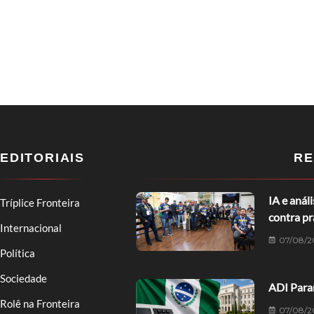
EDITORIAIS
RE
IA e anál
Tríplice Fronteira
contra p
Internacional
07/08/2
Política
Sociedade
ADI Paran
Rolê na Fronteira
07/08/2