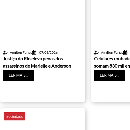
Amilton Farias
07/08/2026
Amilton Farias
Justiça do Rio eleva penas dos
Celulares roubado
assassinos de Marielle e Anderson
somam 830 mil e
LER MAIS...
LER MAIS...
Sociedade