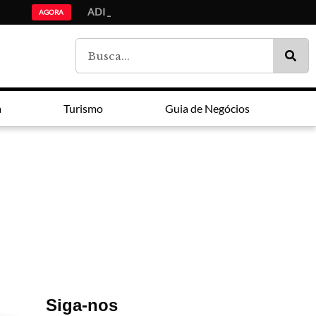
ADI Paraná: Ensino médio,
Lei Maria da Penha faz 20 anos entre avanços e impunidade
Estudantes da lista de espera do Fies são chamados pelo MEC
AGORA
a
Turismo
Guia de Negócios
Siga-nos