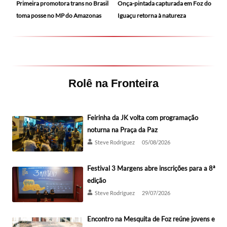
Primeira promotora trans no Brasil
Onça-pintada capturada em Foz do
toma posse no MP do Amazonas
Iguaçu retorna à natureza
Rolê na Fronteira
Feirinha da JK volta com programação
noturna na Praça da Paz
Steve Rodríguez
05/08/2026
Festival 3 Margens abre inscrições para a 8ª
edição
Steve Rodríguez
29/07/2026
Encontro na Mesquita de Foz reúne jovens e