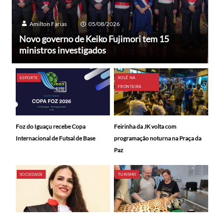
Amilton Farias
05/08/2026
Novo governo de Keiko Fujimori tem 15
ministros investigados
ESPORTE
ROLÊ NA
FRONTEIRA
Foz do Iguaçu recebe Copa
Feirinha da JK volta com
Internacional de Futsal de Base
programação noturna na Praça da
Paz
SOCIEDADE
TURISMO