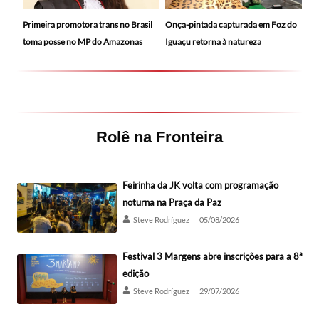
Primeira promotora trans no Brasil
Onça-pintada capturada em Foz do
toma posse no MP do Amazonas
Iguaçu retorna à natureza
Rolê na Fronteira
Feirinha da JK volta com programação
noturna na Praça da Paz
Steve Rodríguez
05/08/2026
Festival 3 Margens abre inscrições para a 8ª
edição
Steve Rodríguez
29/07/2026