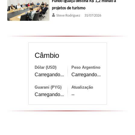
Fundo Iguaçu destina R$ 1,2 milhão a
projetos de turismo
Steve Rodríguez
31/07/2026
Câmbio
Dólar (USD)
Peso Argentino
Carregando...
Carregando...
Guarani (PYG)
Atualização
Carregando...
--