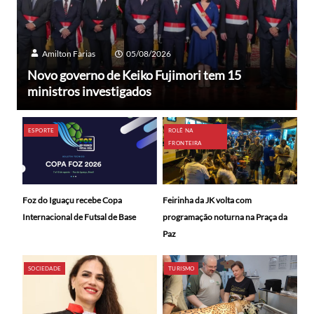
Amilton Farias
05/08/2026
Novo governo de Keiko Fujimori tem 15
ministros investigados
ESPORTE
ROLÊ NA
FRONTEIRA
Foz do Iguaçu recebe Copa
Feirinha da JK volta com
Internacional de Futsal de Base
programação noturna na Praça da
Paz
SOCIEDADE
TURISMO