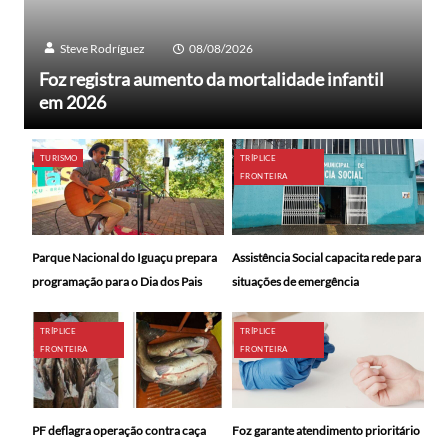
Steve Rodríguez
08/08/2026
Foz registra aumento da mortalidade infantil
em 2026
TURISMO
TRÍPLICE
FRONTEIRA
Parque Nacional do Iguaçu prepara
Assistência Social capacita rede para
programação para o Dia dos Pais
situações de emergência
TRÍPLICE
TRÍPLICE
FRONTEIRA
FRONTEIRA
PF deflagra operação contra caça
Foz garante atendimento prioritário