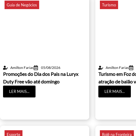
Guia de Negócios
Turismo
Amilton Farias
05/08/2026
Amilton Farias
Promoções do Dia dos Pais na Luryx
Turismo em Foz d
Duty Free vão até domingo
atração de balão v
LER MAIS...
LER MAIS...
Esporte
Rolê na Fronteira