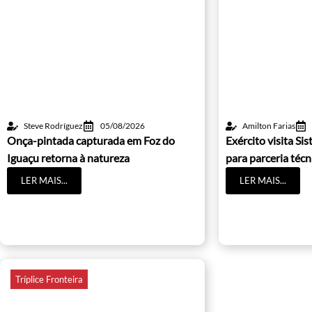
Steve Rodríguez
05/08/2026
Amilton Farias
Onça-pintada capturada em Foz do
Exército visita S
Iguaçu retorna à natureza
para parceria técn
LER MAIS...
LER MAIS...
Tríplice Fronteira