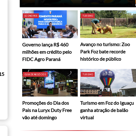
ECONOMIA
TURISMO
Avanço no turismo: Zoo
Governo lança R$ 460
Park Foz bate recorde
milhões em crédito pelo
histórico de público
FIDC Agro Paraná
15
GUIA DE NEGÓCIOS
TURISMO
Promoções do Dia dos
Turismo em Foz do Iguaçu
Pais na Luryx Duty Free
ganha atração de balão
vão até domingo
virtual