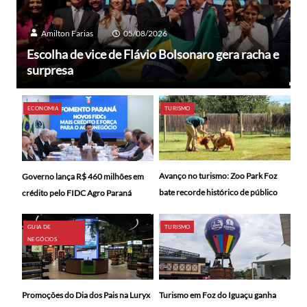
Amilton Farias
05/08/2026
Escolha de vice de Flávio Bolsonaro gera racha e
surpresa
ECONOMIA
TURISMO
Avanço no turismo: Zoo Park Foz
Governo lança R$ 460 milhões em
bate recorde histórico de público
crédito pelo FIDC Agro Paraná
GUIA DE
TURISMO
NEGÓCIOS
Promoções do Dia dos Pais na Luryx
Turismo em Foz do Iguaçu ganha