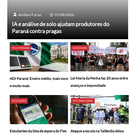
Amilton Farias
07/08/2026
IA e análise de solo ajudam produtores do
Paraná contra pragas
PELO PARANÁ
SOCIEDADE
Lei Maria da Penha faz 20 anos entre
ADI Paraná: Ensino médio, mais voos
avanços e impunidade
e muito mais
EDUCAÇÃO
INTERNACIONAL
Ataque a escola na Tailândia deixa
Estudantes da lista de espera do Fies