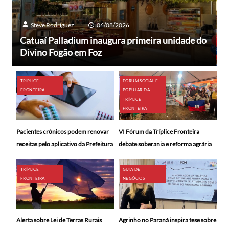
Steve Rodríguez
06/08/2026
Catuaí Palladium inaugura primeira unidade do
Divino Fogão em Foz
TRÍPLICE
FÓRUM SOCIAL E
FRONTEIRA
POPULAR DA
TRÍPLICE
FRONTEIRA
Pacientes crônicos podem renovar
VI Fórum da Tríplice Fronteira
receitas pelo aplicativo da Prefeitura
debate soberania e reforma agrária
TRÍPLICE
GUIA DE
FRONTEIRA
NEGÓCIOS
Alerta sobre Lei de Terras Rurais
Agrinho no Paraná inspira tese sobre