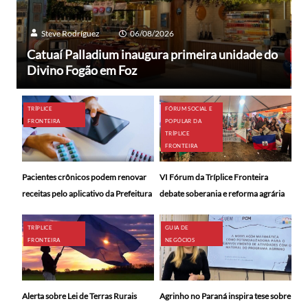
Steve Rodríguez
06/08/2026
Catuaí Palladium inaugura primeira unidade do
Divino Fogão em Foz
TRÍPLICE
FÓRUM SOCIAL E
FRONTEIRA
POPULAR DA
TRÍPLICE
FRONTEIRA
Pacientes crônicos podem renovar
VI Fórum da Tríplice Fronteira
receitas pelo aplicativo da Prefeitura
debate soberania e reforma agrária
TRÍPLICE
GUIA DE
FRONTEIRA
NEGÓCIOS
Alerta sobre Lei de Terras Rurais
Agrinho no Paraná inspira tese sobre