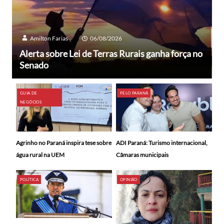
Amilton Farias
06/08/2026
Alerta sobre Lei de Terras Rurais ganha força no
Senado
GUIA DE
PELO PARANÁ
NEGÓCIOS
ADI Paraná: Turismo internacional,
Agrinho no Paraná inspira tese sobre
Câmaras municipais
água rural na UEM
POLÍTICA
OPINIÃO