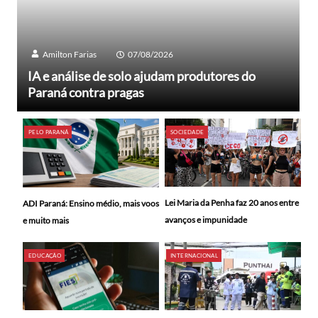
Amilton Farias
07/08/2026
IA e análise de solo ajudam produtores do
Paraná contra pragas
PELO PARANÁ
SOCIEDADE
Lei Maria da Penha faz 20 anos entre
ADI Paraná: Ensino médio, mais voos
avanços e impunidade
e muito mais
EDUCAÇÃO
INTERNACIONAL