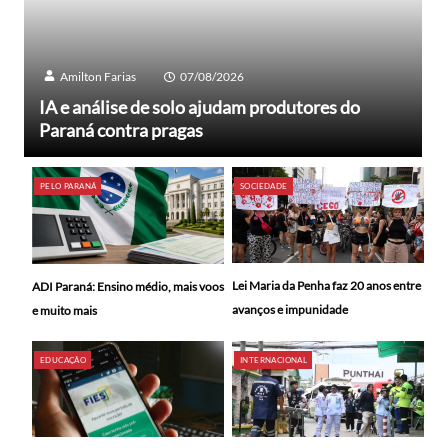
Amilton Farias
07/08/2026
IA e análise de solo ajudam produtores do
Paraná contra pragas
PELO PARANÁ
SOCIEDADE
Lei Maria da Penha faz 20 anos entre
ADI Paraná: Ensino médio, mais voos
avanços e impunidade
e muito mais
EDUCAÇÃO
INTERNACIONAL