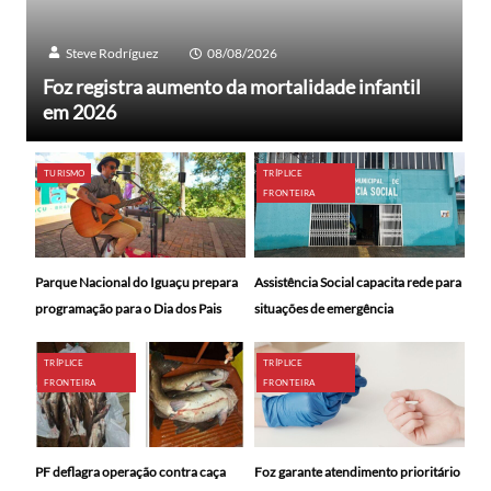
Steve Rodríguez
08/08/2026
Foz registra aumento da mortalidade infantil
em 2026
TURISMO
TRÍPLICE
FRONTEIRA
Parque Nacional do Iguaçu prepara
Assistência Social capacita rede para
programação para o Dia dos Pais
situações de emergência
TRÍPLICE
TRÍPLICE
FRONTEIRA
FRONTEIRA
PF deflagra operação contra caça
Foz garante atendimento prioritário