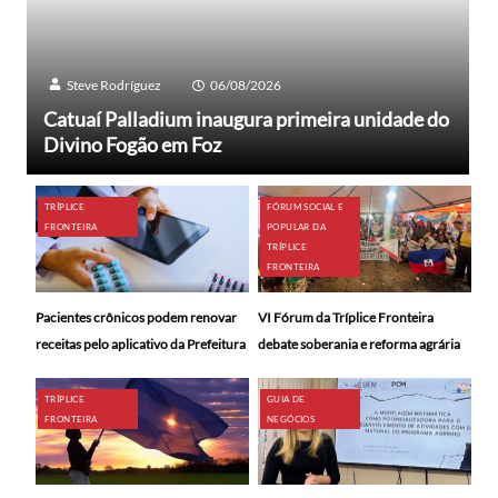
Steve Rodríguez
06/08/2026
Catuaí Palladium inaugura primeira unidade do
Divino Fogão em Foz
TRÍPLICE
FÓRUM SOCIAL E
FRONTEIRA
POPULAR DA
TRÍPLICE
FRONTEIRA
Pacientes crônicos podem renovar
VI Fórum da Tríplice Fronteira
receitas pelo aplicativo da Prefeitura
debate soberania e reforma agrária
TRÍPLICE
GUIA DE
FRONTEIRA
NEGÓCIOS