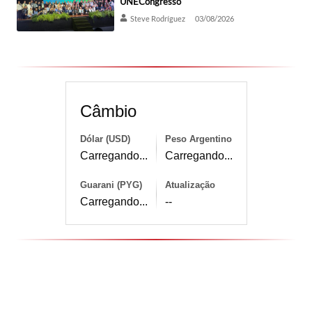
UNECongresso
Steve Rodríguez
03/08/2026
Câmbio
Dólar (USD)
Peso Argentino
Carregando...
Carregando...
Guarani (PYG)
Atualização
Carregando...
--