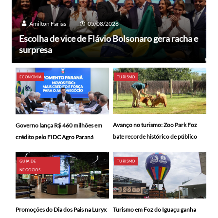
Amilton Farias
05/08/2026
Escolha de vice de Flávio Bolsonaro gera racha e
surpresa
ECONOMIA
TURISMO
Avanço no turismo: Zoo Park Foz
Governo lança R$ 460 milhões em
bate recorde histórico de público
crédito pelo FIDC Agro Paraná
GUIA DE
TURISMO
NEGÓCIOS
Promoções do Dia dos Pais na Luryx
Turismo em Foz do Iguaçu ganha