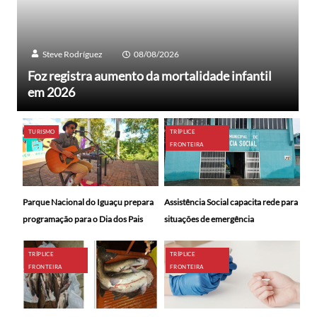
Steve Rodríguez
08/08/2026
Foz registra aumento da mortalidade infantil
em 2026
TURISMO
TRÍPLICE
FRONTEIRA
Parque Nacional do Iguaçu prepara
Assistência Social capacita rede para
programação para o Dia dos Pais
situações de emergência
TRÍPLICE
TRÍPLICE
FRONTEIRA
FRONTEIRA