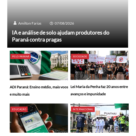
Amilton Farias
07/08/2026
IA e análise de solo ajudam produtores do
Paraná contra pragas
PELO PARANÁ
SOCIEDADE
Lei Maria da Penha faz 20 anos entre
ADI Paraná: Ensino médio, mais voos
avanços e impunidade
e muito mais
EDUCAÇÃO
INTERNACIONAL