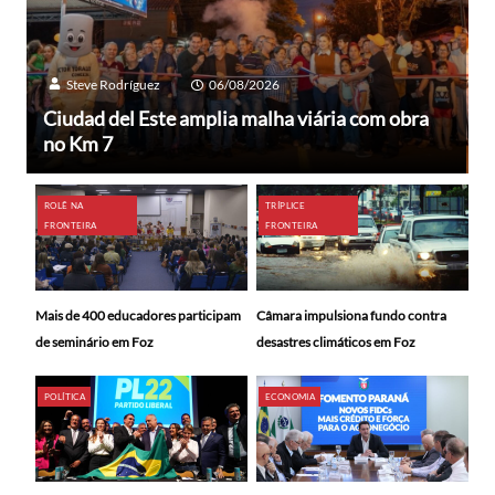
Steve Rodríguez
06/08/2026
Ciudad del Este amplia malha viária com obra
no Km 7
ROLÊ NA
TRÍPLICE
FRONTEIRA
FRONTEIRA
Mais de 400 educadores participam
Câmara impulsiona fundo contra
de seminário em Foz
desastres climáticos em Foz
POLÍTICA
ECONOMIA