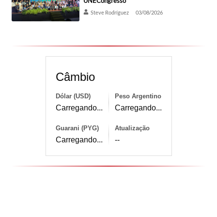
UNECongresso
Steve Rodríguez
03/08/2026
Câmbio
Dólar (USD)
Peso Argentino
Carregando...
Carregando...
Guarani (PYG)
Atualização
Carregando...
--